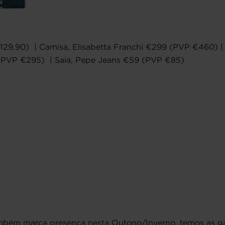
€129,90) | Camisa, Elisabetta Franchi €299 (PVP €460) 
9 (PVP €295) | Saia, Pepe Jeans €59 (PVP €85)
mbém marca presença nesta Outono/Inverno, temos as 