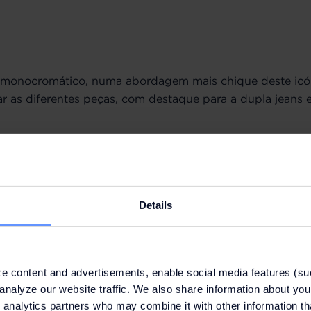
k monocromático, numa abordagem mais chique deste icón
 as diferentes peças, com destaque para a dupla jeans 
Details
e content and advertisements, enable social media features (su
analyze our website traffic. We also share information about your
 analytics partners who may combine it with other information th