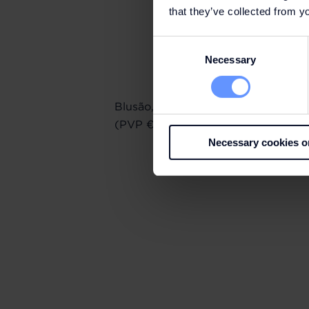
that they’ve collected from yo
Consent
Necessary
Selection
Blusão, Karl Lagerfeld €169 (PVP €
(PVP €350) | Calças, Karl Lagerfel
Necessary cookies o