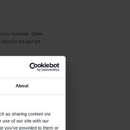
ico material. Opte
e blusão de ganga.
About
ch as sharing content via
 use of our site with our
at you’ve provided to them or