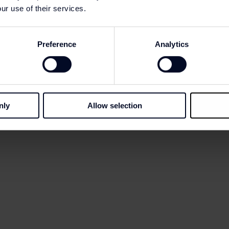
ur use of their services.
Preference
Analytics
259) | Saia, Calvin Klein €90,90 (PVP €129,90) | Tote 
d €119 (PVP €179)
nly
Allow selection