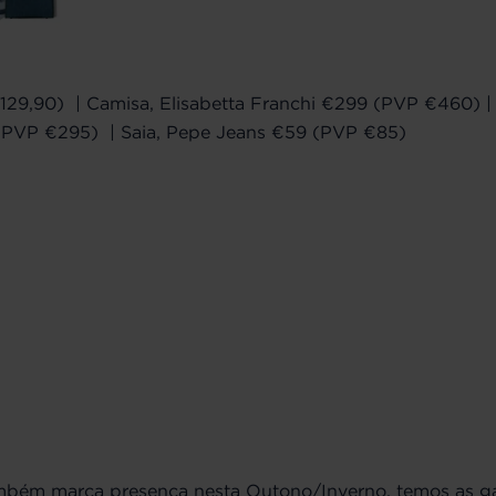
€129,90) | Camisa, Elisabetta Franchi €299 (PVP €460) 
9 (PVP €295) | Saia, Pepe Jeans €59 (PVP €85)
mbém marca presença nesta Outono/Inverno, temos as 