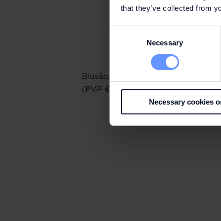
that they’ve collected from yo
Consent
Necessary
Selection
Blusão, Karl Lagerfeld €169 (PVP €
(PVP €350) | Calças, Karl Lagerfel
Necessary cookies o