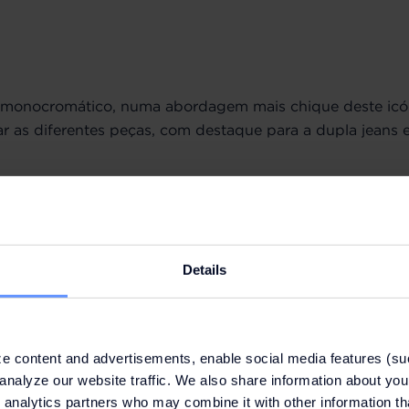
k monocromático, numa abordagem mais chique deste icón
 as diferentes peças, com destaque para a dupla jeans 
Details
e content and advertisements, enable social media features (su
analyze our website traffic. We also share information about your
 analytics partners who may combine it with other information th