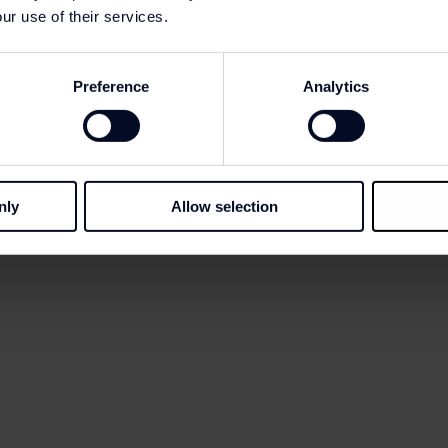
ur use of their services.
Preference
Analytics
259) | Saia, Calvin Klein €90,90 (PVP €129,90) | Tote 
d €119 (PVP €179)
nly
Allow selection