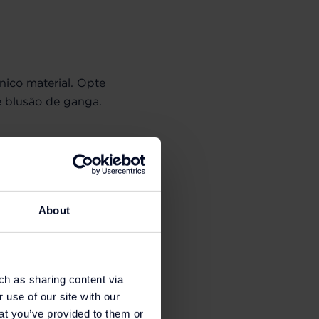
ico material. Opte
e blusão de ganga.
About
ch as sharing content via
 use of our site with our
at you’ve provided to them or