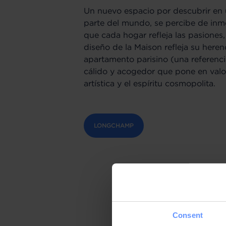
Un nuevo espacio por descubrir en 
parte del mundo, se percibe de in
que cada hogar refleja las pasiones
diseño de la Maison refleja su heren
apartamento parisino (una referenc
cálido y acogedor que pone en valor 
artística y el espíritu cosmopolita.
LONGCHAMP
Consent