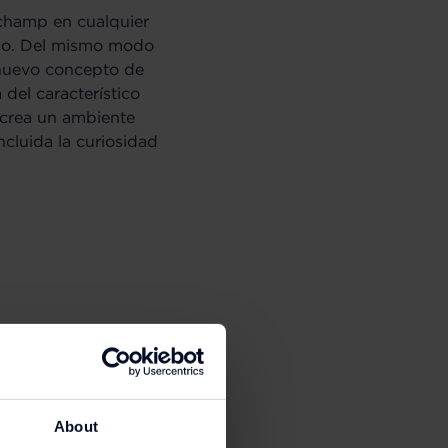
champ en cualquier
ino. Del mismo modo
l nuevo concepto de
 del característico
 crea un ambiente
ncluida la curiosidad
About