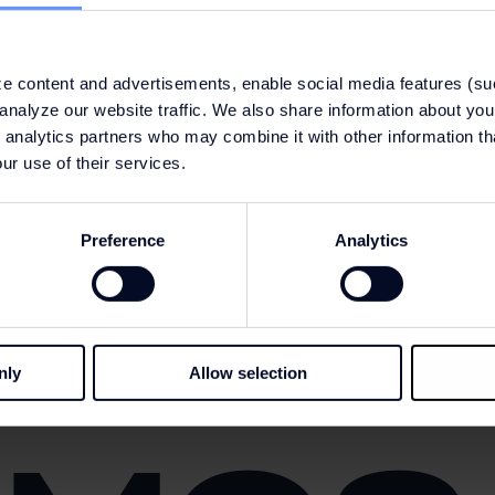
e content and advertisements, enable social media features (su
analyze our website traffic. We also share information about your
 analytics partners who may combine it with other information th
ur use of their services.
¿No puedes esperar a conseguir las mejores ofertas?
Preference
Analytics
nly
Allow selection