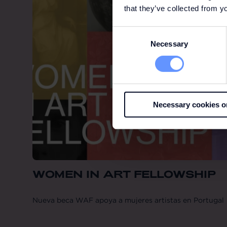
that they’ve collected from yo
Consent
Necessary
Selection
Necessary cookies o
WOMEN IN ART FELLOWSHIP
Nueva beca WAF apoya a mujeres artistas en Portugal