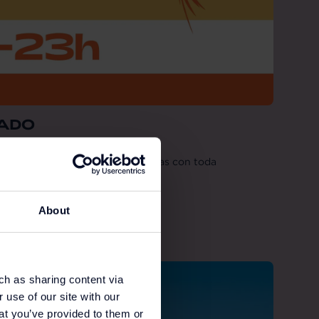
IADO
ra extra para realizar sus compras con toda
About
ch as sharing content via
 use of our site with our
at you’ve provided to them or