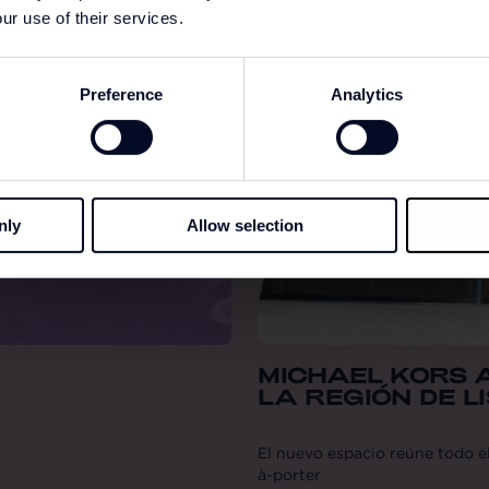
ur use of their services.
Preference
Analytics
nly
Allow selection
MICHAEL KORS 
LA REGIÓN DE L
El nuevo espacio reúne todo e
à-porter