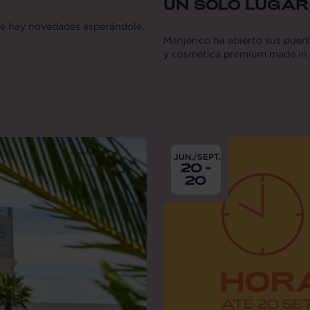
UN SOLO LUGAR
e hay novedades esperándole.
Manjerico ha abierto sus puer
y cosmética premium made in 
From
2026-06-20
till
2026
JUN./SEPT.
20 -
20