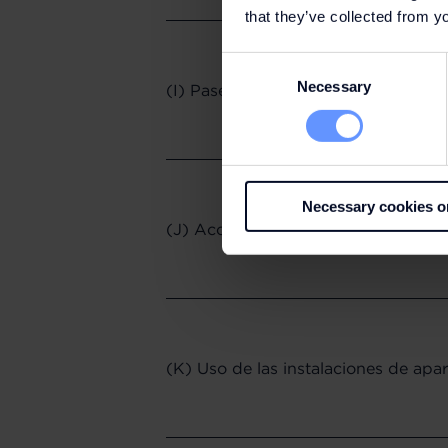
that they’ve collected from yo
Consent
Necessary
Selection
(I) Pase Diario VIP (VIP Day Pass)
Necessary cookies o
(J) Acceder en un área del Centro 
(K) Uso de las instalaciones de ap