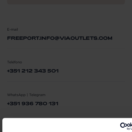
E-mail
FREEPORT.INFO@VIAOUTLETS.COM
Teléfono
+351 212 343 501
WhatsApp | Telegram
+351 936 780 131