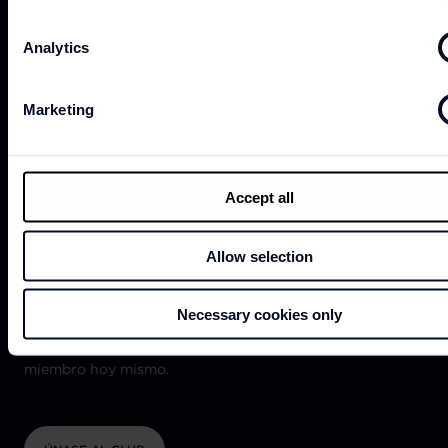
Analytics
¿NECESITA AYUDA?
Marketing
Accept all
Allow selection
Para aquellos que todavía no lo conozcan, el Fashion
Club es un programa de fidelización de clientes del
Freeport Lisboa Fashion Outlet que premia su
Necessary cookies only
preferencia y las compras que realiza en nuestro Centro.
Descubra todo lo que puede ahorrar y ganar y hágase
miembro hoy mismo.