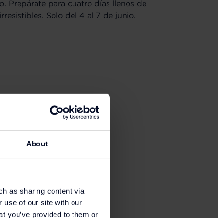
. Prepárate para cuatro días llenos de
resistibles. Solo del 4 al 7 de junio.
About
ch as sharing content via
 use of our site with our
at you’ve provided to them or