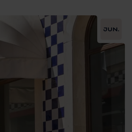
From
2026-06-
JUN.