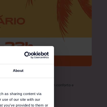
About
GADO
a para fazer as suas compras com conforto e
 das 10h às 23h.
ch as sharing content via
 use of our site with our
at you’ve provided to them or