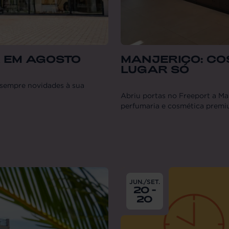
R EM AGOSTO
MANJERICO: CO
LUGAR SÓ
sempre novidades à sua
Abriu portas no Freeport a Ma
perfumaria e cosmética premi
From
2026-06-20
till
2026
JUN./SET.
20 -
20