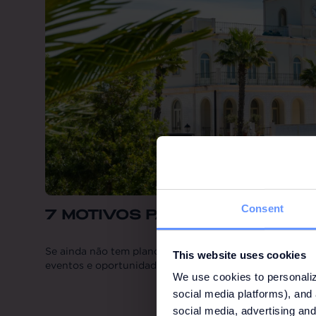
Consent
7 MOTIVOS PARA NOS VISITA
Se ainda não tem planos para julho, está no sítio certo
This website uses cookies
eventos e oportunidades imperdíveis.
We use cookies to personaliz
social media platforms), and 
social media, advertising and