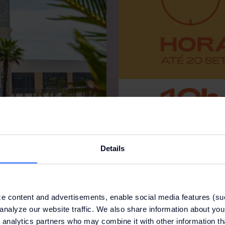
Details
R EM JULHO
HORÁRIO ALAR
. Entre novas aberturas, saldos,
Este verão, tem uma hora extr
tranquilidade. Estamos abertos
e content and advertisements, enable social media features (su
analyze our website traffic. We also share information about your
 analytics partners who may combine it with other information th