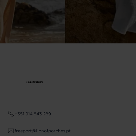
+351 914 843 289
freeport@lionofporches.pt