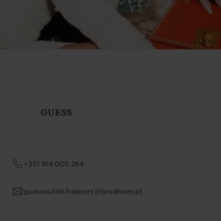
+351 914 005 264
guessoutlet.freeport@brodheim.pt